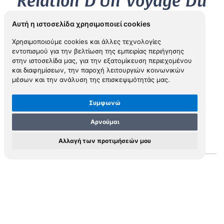
Relation D’Un Voyage Du
Levant ...
Αυτή η ιστοσελίδα χρησιμοποιεί cookies
Χρησιμοποιούμε cookies και άλλες τεχνολογίες
εντοπισμού για την βελτίωση της εμπειρίας περιήγησης
στην ιστοσελίδα μας, για την εξατομίκευση περιεχομένου
1717
και διαφημίσεων, την παροχή λειτουργιών κοινωνικών
PITTON DE TOURNEFORT, Joseph (1656-1708)
μέσων και την ανάλυση της επισκεψιμότητάς μας.
Συμφωνώ
View in Inspiral
Αρνούμαι
Αλλαγή των προτιμήσεών μου
Περιγραφή
ton de Tournefort, botanist and traveller, undertook