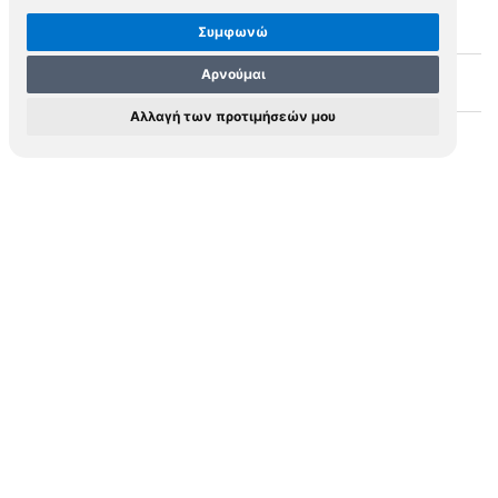
M.0787
MAP ID
Συμφωνώ
Αρνούμαι
HEYNS, Zacharias (1566-1638)
Cartographer
Αλλαγή των προτιμήσεών μου
PELOPONESUS
Short Title
PELOPONESVS.
Cartouche
Amsterdam
Place
1598
Year
143 x 171 mm
Dimensions
Woodcut
Medium