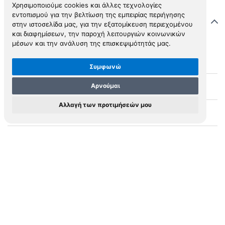
Χρησιμοποιούμε cookies και άλλες τεχνολογίες
εντοπισμού για την βελτίωση της εμπειρίας περιήγησης
Στοιχεία χάρτη
στην ιστοσελίδα μας, για την εξατομίκευση περιεχομένου
και διαφημίσεων, την παροχή λειτουργιών κοινωνικών
μέσων και την ανάλυση της επισκεψιμότητάς μας.
M.0340
MAP ID
Συμφωνώ
Αρνούμαι
BADIA Y LEBLICH, Domingo (1767-1818)
Cartographer
Αλλαγή των προτιμήσεών μου
ADAM, Jacob
Engraver
CARTE DES ROUTES D' ALI BEY EL ABBASSI
Short Title
DANS L'ILE DE CHYPRE
'Couprous ou Chypros ou Chypre' //
Cartouche
Dessiné par Ali Bey. // Gravé par Adam.
[caption:] CARTE DES ROUTES D' ALI BEY EL
ABBASSI, DANS L' ILE DE CHYPRE d'Après
ses propres Observations Astronomiques
et ses Recherches.