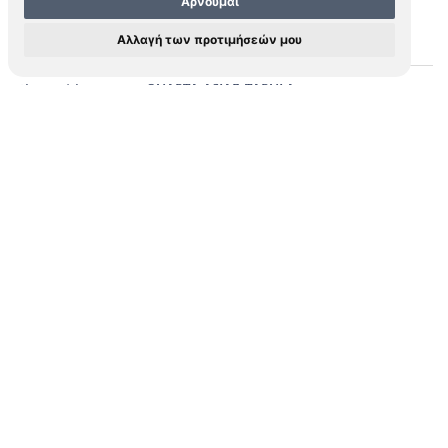
Αρνούμαι
PTOLEMAEUS, Claudius (fl. 2nd century
Cartographer
Αλλαγή των προτιμήσεών μου
A.D.)
QUARTA ASIAE TABULA
Short Title
·QVARTA · ASIAE· ·TABVLA·
Cartouche
Rome
Place
1490
Year
360 x 535 mm
Dimensions
Copper engraving
Medium
Περισσότερα