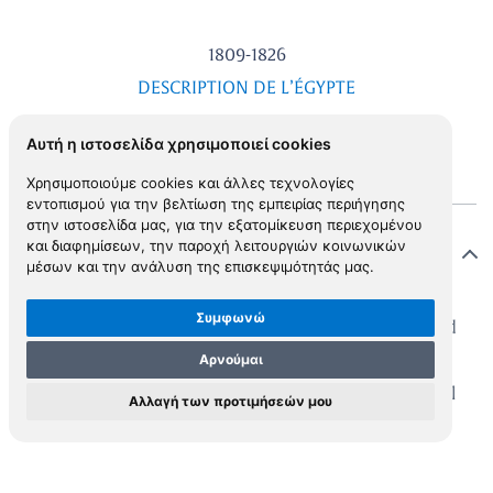
1809-1826
DESCRIPTION DE L’ÉGYPTE
Αυτή η ιστοσελίδα χρησιμοποιεί cookies
Χρησιμοποιούμε cookies και άλλες τεχνολογίες
εντοπισμού για την βελτίωση της εμπειρίας περιήγησης
στην ιστοσελίδα μας, για την εξατομίκευση περιεχομένου
και διαφημίσεων, την παροχή λειτουργιών κοινωνικών
Περιγραφή
μέσων και την ανάλυση της επισκεψιμότητάς μας.
Συμφωνώ
s tremendous work is a tribute to the scientists and
Αρνούμαι
holars who accompanied Napoleon’s expedition to
pt. It represents 30 years of collective effort, as well
Αλλαγή των προτιμήσεών μου
untold suffering and privation in Egypt. When
poleon decided to invade Egypt, he determined to