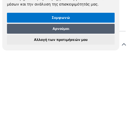
μέσων και την ανάλυση της επισκεψιμότητάς μας.
View in Inspiral
Συμφωνώ
Αρνούμαι
Αλλαγή των προτιμήσεών μου
Περιγραφή
eydenbach, dean of Mainz Cathedral, went on
grimage to the Holy Land in 1483, accompanied by his
ist, Erhard Reuwich, and by Johann von Solms and
lipp von Bicken. The group reached Venice in mid-
 1483 and met up with other pilgrims, including Felix
ri. The party continued on to Mt Sinai. Breydenbach
urned to Mainz in the autumn of 1484.