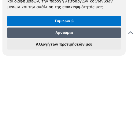
και διαφημίσεων, την παροχή λειτουργιών κοινωνικών
μέσων και την ανάλυση της επισκεψιμότητάς μας.
Συμφωνώ
Περιγραφή
Αρνούμαι
Αλλαγή των προτιμήσεών μου
st edition, published posthumously and edited by
ntagu’s chaplain John Cooke, who was not present on
 journey. Montagu went on the Grand Tour in 1737,
 he extended the normal tour to include a cruise in
 Mediterranean in 1738. This work was published long
er the journey described in its pages. It is supposed to
 edited from the journal kept by Montagu during the
age, but the style and nature of the text suggests that
oke imposed his own ideas on Montagu’s narrative.