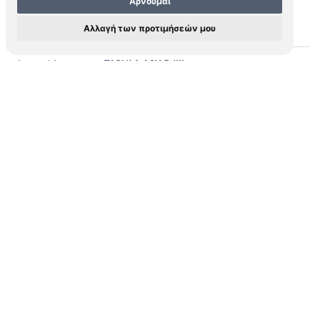
Αρνούμαι
PTOLEMAEUS, Claudius (fl. 2nd century
Cartographer
Αλλαγή των προτιμήσεών μου
A.D.)
TABULA ASIAE IIII
Short Title
TABVLA ASIAE IIII.
Cartouche
Venice
Place
1598
Year
124 x 171 mm
Dimensions
Copper engraving
Medium
Περισσότερα